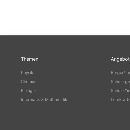
Themen
Angebot
Physik
Bürger*in
Chemie
Schülerg
Biologie
Schüler*i
Informatik & Mathematik
Lehrkräft