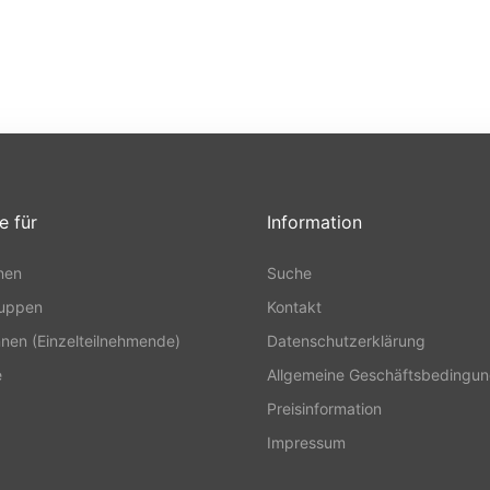
e für
Information
nen
Suche
ruppen
Kontakt
nnen (Einzelteilnehmende)
Datenschutzerklärung
e
Allgemeine Geschäftsbedingu
Preisinformation
Impressum