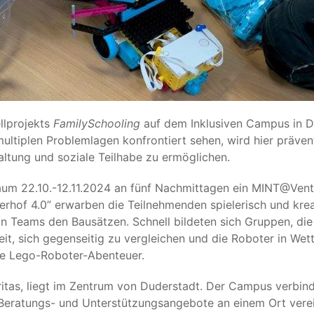
llprojekts
FamilySchooling
auf dem Inklusiven Campus in D
multiplen Problemlagen konfrontiert sehen, wird hier präven
altung und soziale Teilhabe zu ermöglichen.
aum 22.10.-12.11.2024 an fünf Nachmittagen ein MINT@Vent
hof 4.0” erwarben die Teilnehmenden spielerisch und kreati
 in Teams den Bausätzen. Schnell bildeten sich Gruppen, d
it, sich gegenseitig zu vergleichen und die Roboter in Wet
re Lego-Roboter-Abenteuer.
ritas, liegt im Zentrum von Duderstadt. Der Campus verbin
, Beratungs- und Unterstützungsangebote an einem Ort verein