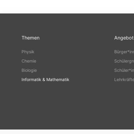
Themen
Angebot
Physik
Bürger*in
Chemie
Schülerg
Biologie
Schüler*i
Informatik & Mathematik
Lehrkräft