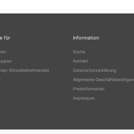
e für
Information
nen
Suche
ruppen
Kontakt
nnen (Einzelteilnehmende)
Datenschutzerklärung
e
Allgemeine Geschäftsbedingu
Preisinformation
Impressum