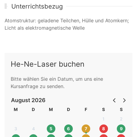
Unterrichtsbezug
Atomstruktur: geladene Teilchen, Hülle und Atomkern;
Licht als elektromagnetische Welle
He-Ne-Laser buchen
Bitte wählen Sie ein Datum, um uns eine
Kursanfrage zu senden.
August 2026
M
D
M
D
F
S
S
1
2
3
4
5
6
7
8
9