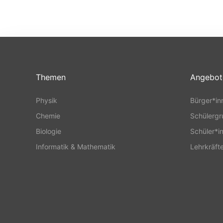
Themen
Angebot
Physik
Bürger*in
Chemie
Schülerg
Biologie
Schüler*i
Informatik & Mathematik
Lehrkräft