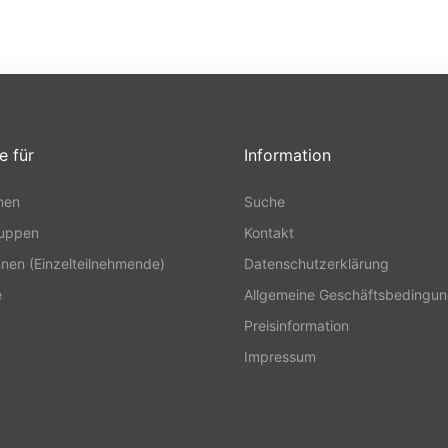
e für
Information
nen
Suche
ruppen
Kontakt
nnen (Einzelteilnehmende)
Datenschutzerklärung
e
Allgemeine Geschäftsbedingu
Preisinformation
Impressum