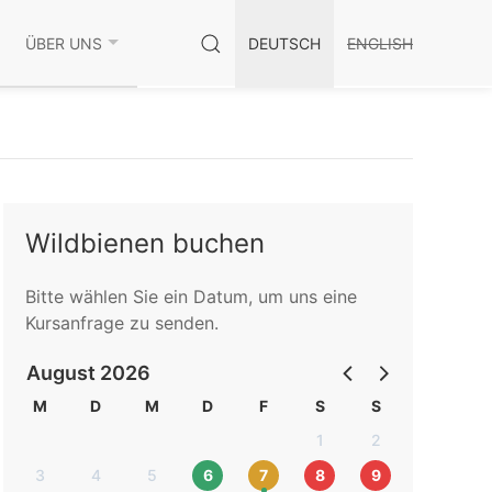
ÜBER UNS
DEUTSCH
ENGLISH
Wildbienen buchen
Bitte wählen Sie ein Datum, um uns eine
Kursanfrage zu senden.
August 2026
M
D
M
D
F
S
S
1
2
3
4
5
6
7
8
9