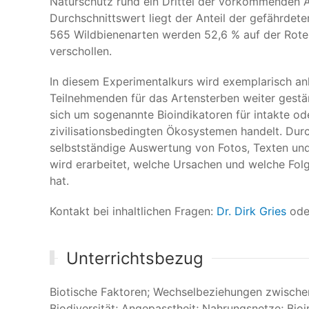
Naturschutz rund ein Drittel der vorkommenden Ar
Durchschnittswert liegt der Anteil der gefährdet
565 Wildbienenarten werden 52,6 % auf der Roten
verschollen.
In diesem Experimentalkurs wird exemplarisch a
Teilnehmenden für das Artensterben weiter gestär
sich um sogenannte Bioindikatoren für intakte ode
zivilisationsbedingten Ökosystemen handelt. Du
selbstständige Auswertung von Fotos, Texten un
wird erarbeitet, welche Ursachen und welche Fo
hat.
Kontakt bei inhaltlichen Fragen:
Dr. Dirk Gries
od
Unterrichtsbezug
Biotische Faktoren; Wechselbeziehungen zwischen
Biodiversität; Angepasstheit; Nahrungsnetze; Bio