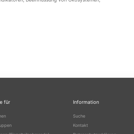
e für
Information
nen
Suche
ruppen
Kontakt