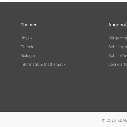
Themen
Angebot
Physik
Bürger*in
Chemie
Schülerg
Biologie
Schüler*i
Informatik & Mathematik
Lehrkräft
© 2026
XLAB 