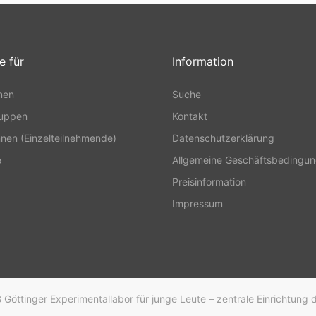
e für
Information
nen
Suche
ruppen
Kontakt
nnen (Einzelteilnehmende)
Datenschutzerklärung
e
Allgemeine Geschäftsbedingu
Preisinformation
Impressum
Göttinger Experimentallabor für junge Leute – zentrale Einrichtung d